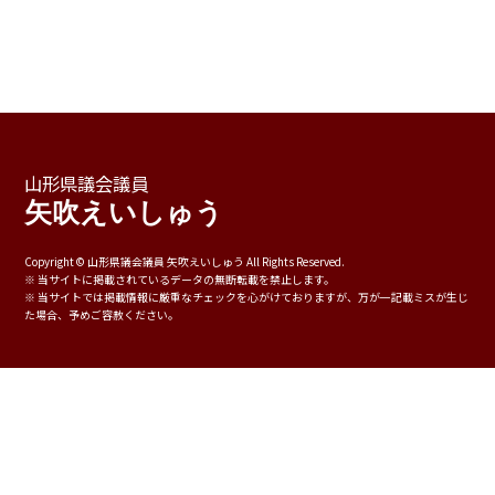
山形県議会議員
矢吹えいしゅう
Copyright © ⼭形県議会議員 ⽮吹えいしゅう All Rights Reserved.
※ 当サイトに掲載されているデータの無断転載を禁⽌します。
※ 当サイトでは掲載情報に厳重なチェックを⼼がけておりますが、万が⼀記載ミスが⽣じ
た場合、予めご容赦ください。