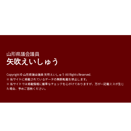
山形県議会議員
矢吹えいしゅう
Copyright © ⼭形県議会議員 ⽮吹えいしゅう All Rights Reserved.
※ 当サイトに掲載されているデータの無断転載を禁⽌します。
※ 当サイトでは掲載情報に厳重なチェックを⼼がけておりますが、万が⼀記載ミスが⽣じ
た場合、予めご容赦ください。