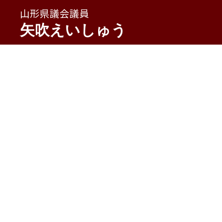
山形県議会議員
矢吹えいしゅう
HOME
»
やぶしゅう通信
»
２０２２春