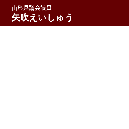
山形県議会議員
矢吹えいしゅう
HOME
»
やぶしゅう通信
»
２０２０春