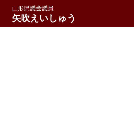
山形県議会議員
矢吹えいしゅう
HOME
»
やぶしゅう通信
»
２０１２秋